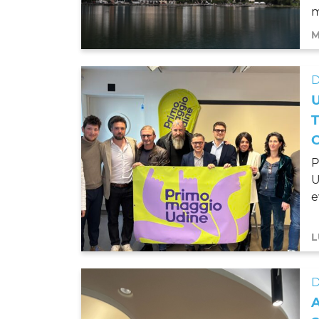
m
M
D
P
U
e
L
D