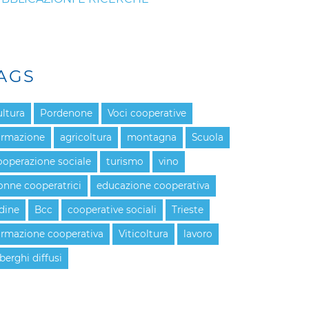
AGS
ultura
Pordenone
Voci cooperative
ormazione
agricoltura
montagna
Scuola
ooperazione sociale
turismo
vino
onne cooperatrici
educazione cooperativa
dine
Bcc
cooperative sociali
Trieste
ormazione cooperativa
Viticoltura
lavoro
berghi diffusi