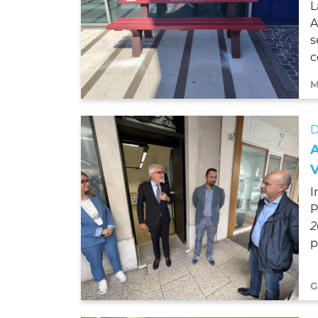
L
A
s
c
M
D
I
P
2
p
G