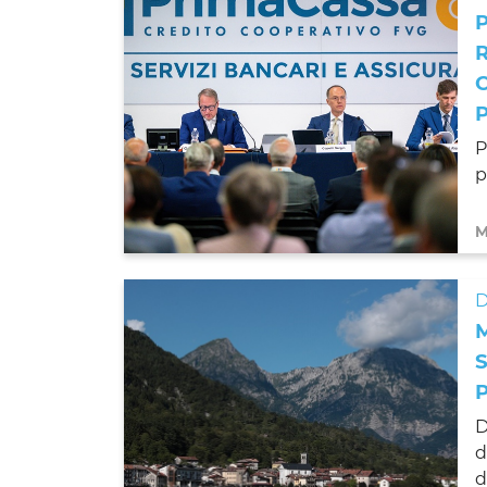
P
p
M
D
D
d
d