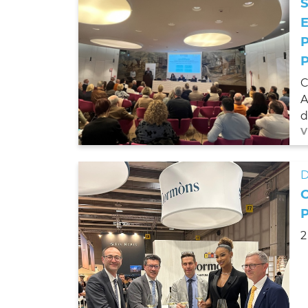
C
A
d
V
D
2