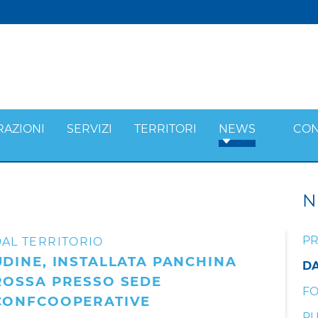
RAZIONI
SERVIZI
TERRITORI
NEWS
CON
N
PR
AL TERRITORIO
UDINE, INSTALLATA PANCHINA
DA
ROSSA PRESSO SEDE
F
CONFCOOPERATIVE
PU