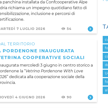
a panchina installata da Confcooperative Alpe
dria richiama un impegno quotidiano fatto di
ensibilizzazione, inclusione e percorsi di
ertificazione.
T
ARTEDÌ 7 LUGLIO 2026
54
c
AL TERRITORIO
f
A PORDENONE INAUGURATA
c
VETRINA COOPERATIVE SOCIALI
naugurata mercoledì 3 giugno in centro storico a
d
ordenone la “
Vetrina Pordenone With Love
U
026
” dedicata alla cooperazione sociale della
f
rovincia.
al
IOVEDÌ 4 GIUGNO 2026
90