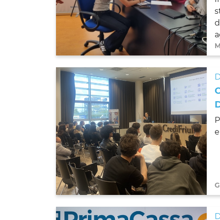
s
d
a
M
D
P
e
G
D