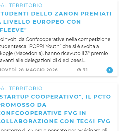
AL TERRITORIO
STUDENTI DELLO ZANON PREMIATI
A LIVELLO EUROPEO CON
"FLEEVE"
oinvolti da Confcooperative nella competizione
tudentesca “POPRI Youth” che si è svolta a
kopje (Macedonia), hanno ricevuto il 3° premio
avanti alle delegazioni di dieci paesi...
IOVEDÌ 28 MAGGIO 2026
71
AL TERRITORIO
"STARTUP COOPERATIVO", IL PCTO
PROMOSSO DA
CONFCOOPERATIVE FVG IN
COLLABORAZIONE CON TEC4I FVG
l percorso di 42 ore è pensato per avvicinare gli