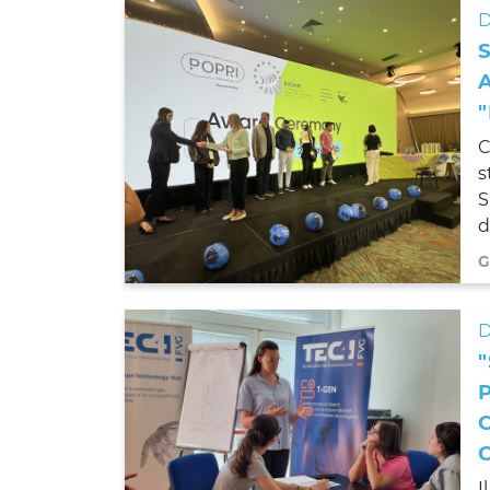
D
C
s
S
d
G
D
I